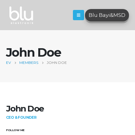
Blu Bayi&MSD
John Doe
EV
MEMBERS
JOHN DOE
John Doe
CEO & FOUNDER
FOLLOW ME